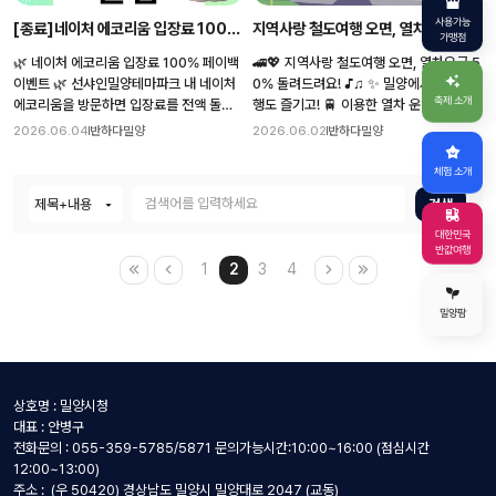
접속 2️⃣ 본인인증 후 원하는 주제를 선택하
4 20 고*희 8**4 📌 신청에 남겨주신 네
니다. (단순 풍경사진 제외) ✔️ 공개 계정으
사용가능
[종료]네이처 에코리움 입장료 100%
지역사랑 철도여행 오면, 열차요금 5
여 밀양시 명소에 투표 3️⃣ 네이버폼에 투표
이버 아이디로 포인트가 순차적으로 입금
로 참여해 주세요. ✔️ @gnto_official 태
가맹점
인증 및 5개 이상 투표 내역 제출 🎁 경품:
됩니다.
페이백 이벤트
0% 돌려드려요!
그와 필수 해시태그를 꼭 입력해 주세요.
🌿 네이처 에코리움 입장료 100% 페이백
🚄💖 지역사랑 철도여행 오면, 열차요금 5
네이버페이 포인트 3만 원 ※ 밀양시 명소
📸 반하다밀양 반값여행도 즐기고, SNS
이벤트 🌿 선샤인밀양테마파크 내 네이처
0% 돌려드려요! ♪♫ ✨ 밀양에서 반값여
최종 선정 수만큼 참여자 중 무작위 추첨을
이벤트에도 참여해 특별한 추억과 선물까
에코리움을 방문하면 입장료를 전액 돌려
행도 즐기고! 🚆 이용한 열차 운임까지 5
축제 소개
통해 지급됩니다. 💚 많은 관심과 참여 부
지 받아가세요!
드립니다!🎉 입장도 하고, 밀양사랑상품권
0% 할인쿠폰으로 돌려받는 찬스! 🎁 지금
2026.06.04
반하다밀양
2026.06.02
반하다밀양
탁드립니다! 👉 참여 링크 https://naver.
도 받고💚 📅 행사기간 2026. 6. 4.(목) ~
바로 밀양으로 떠나보세요! 📅 기 간 : 202
me/xvCqrSZv
6. 30.(화) 🎁 행사내용 네이처 에코리움
6. 6. 1.(월) ~ 👨 👩 👧 👦 참여대상 : 지역
체험 소개
입장료 전액 환급 (지류형 밀양사랑상품권
사랑 철도여행 자유여행상품 이용객 ☎ 문
검색
지급) 👨 👩 👧 👦 대상 네이처 에코리움
의 : 관광진흥과 관광기획담당(055-359-
입장객 ⚠️ 유의사항 ✔ 제로페이 결제 시
5783)
대한민국
환급 불가(반하다밀양 반값여행과 중복 환
반값여행
1
2
3
4
급 안됩니다!!) ✔ 「단체관광객 유치 인센티
브」 신청 시 중복 환급 불가 ✔ 예산 소진 시
행사 조기 종료 자연을 즐기고, 체험도 하
밀양팜
고, 입장료 혜택까지 챙겨가세요🍃 6월 한
달간 진행되는 특별 이벤트! 네이처 에코리
움에서 만나요💚 📍네이처 에코리움 경남
밀양시 단장면 미촌리 982
상호명 : 밀양시청
대표 : 안병구
전화문의 : 055-359-5785/5871 문의가능시간:10:00~16:00 (점심시간
12:00~13:00)
주소 : (우 50420) 경상남도 밀양시 밀양대로 2047 (교동)