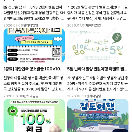
트
모아라' 이벤트
📸 경남을 남기다! SNS 인증이벤트 반하
⭐ 2026 밀양 관광의 별을 소개합니다! 밀
다밀양 반값여행과 함께 경남 관광주간 SN
양시가 처음 선정한 공식 관광 인증업체 4
S 이벤트에도 참여해 보세요! 💙 밀양의 아
곳! 숙박부터 맛집, 카페, 체험까지 밀양을
름다운 풍경과 여행의 즐거움을 사진으로
대표하는 특별한 여행지를 만나보세요. 🏨
2026.07.06
반하다밀양
2026.07.01
반하다밀양
남기면 추첨을 통해 5,000원 상당의 기프
더반호텔 (THE BAHN HOTEL) 📍 밀양
티콘을 드립니다. 📅 이벤트 기간 2026.
시 가곡6길 8-4 🍲 제일곱창 📍 밀양시
7. 5.(일) ~ 7. 18.(토) (14일간) 🎁 경품 추
가곡7길 15 ☕ 스텝로스터리 단장점 (STE
첨을 통해 5,000원 상당 기프티콘 증정
P ROASTERY) 📍 밀양시 단장면 아불3
📍 참여방법 ✅ 경상남도 관광지 방문 후
길 20 🍎 레드애플팜 📍 밀양시 산내면 하
인증사진 촬영 ✅ 인스타그램 스토리에 업
양지길 25-40
로드 ✅ @gnto_official 태그 및 필수 해
[종료]대한민국 명소발굴 100×100
5월 반하다 밀양 반값여행 이벤트 결과
시태그 입력 ✅ 이벤트 게시글에 방문한 관
광지 댓글 작성 📷 밀양에서는 이렇게 참여
밀양시 투표 이벤트 안내(기간연장)
발표
밀양의 아름다운 명소를 대한민국 대표 명
🎉 당첨자 발표 5월 이벤트 당첨자 명단 총
해 보세요! 🌿 초록빛 경남을 담다 위양지,
소로 함께 만들어 주세요! 💙 현재 대한민
20명 · 이름 및 전화번호 뒷자리 일부 비공
밀양연꽃단지 등 자연 속 힐링 명소 🌊 푸
국 명소발굴 100×100에 밀양시 명소 63
개 처리 NO 이름 전화번호 뒷자리 1 정*희
른빛 경남을 담다 호박소, 얼음골 계곡 등
곳이 후보로 선정되었습니다. 여러분의 소
9**7 2 윤*원 8**5 3 김*령 1**0 4 김
2026.06.30
반하다밀양
2026.06.19
반하다밀양
시원한 여름 명소 🧳 경남의 활기를 담다
중한 한 표가 밀양을 전국에 알리는 큰 힘이
*영 0**2 5 유*수 6**0 6 윤*진 0**9
밀양아리랑시장, 밀양강 산책콘 등 생동감
됩니다. 투표에 참여하시고 푸짐한 경품도
7 박*민 1**4 8 천*현 0**0 9 강*훈 3*
넘치는 여행 🌙 경남의 밤을 담다 영남루
받아가세요! 🎁 📅 이벤트 기간: 2026. 6.
*9 10 유*우 3**2 11 서*숙 1**6 12 강
야경, 달빛쌈지공원 등 아름다운 야경 명소
29.(월) ~ 7. 17.(금) 👥 참여대상: 밀양시
*지 3**6 13 석*정 8**3 14 홍*지 7**
📢 참여 전 꼭 확인하세요! ✔️ 촬영 장소는
를 사랑하는 관광객 누구나 ✅ 참여방법 1️⃣
6 15 김*은 3**9 16 신*혜 3**5 17 하
경상남도 관광지여야 합니다. ✔️ 참여자 또
대한민국 명소발굴 100×100 투표 페이지
*승 7**2 18 배*진 7**7 19 나*흠 8**
는 동행인이 함께 나온 인증사진이어야 합