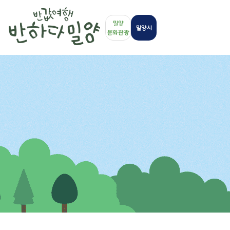
밀양
밀양시
문화관광