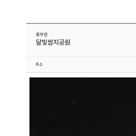
중부권
달빛쌈지공원
주소